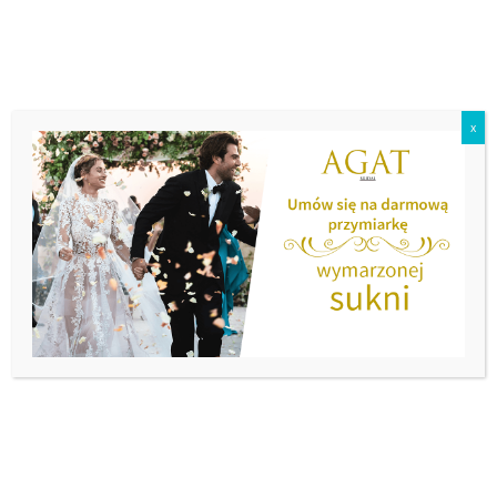
x
Menu
Tag:
kalisz