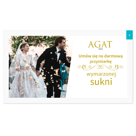
x
Menu
Nowa kolekcja
Amy Love –
2017